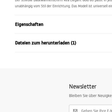
Der stilvolle Badewannenschirm Rea Elegant Gold 80 passt in j
unabhängig vom Stil der Einrichtung. Das Modell ist universell ei
Eigenschaften
Typ
Fix
Dateien zum herunterladen (1)
Material
Aluminium, 
Farbe
Gold
Garantiebedingungen
Breite
800
mm
Warranty_Terms_and_Conditions_-_Shower_Doors__Enclosures_
Höhe
1400
mm
_24.pdf
Glasdicke
5
mm
Newsletter
Glasfarbe
Transparen
Anzahl der Segmente
1-teilig
Bleiben Sie über Neuigke