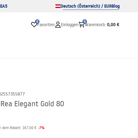
EA5
Deutsch (Österreich) / EUR
Blog
0
0
0,00 €
Favoriten
Einloggen
Warenkorb
:
02557355877
Rea Elegant Gold 80
-
7
%
or dem Rabatt:
167,00 €