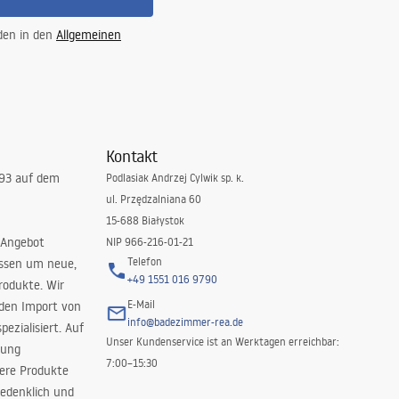
 den in den
Allgemeinen
Kontakt
993 auf dem
Podlasiak Andrzej Cylwik sp. k.
ul. Przędzalniana 60
15-688 Białystok
 Angebot
NIP 966-216-01-21
Telefon
issen um neue,
+49 1551 016 9790
rodukte. Wir
E-Mail
 den Import von
info@badezimmer-rea.de
ezialisiert. Auf
Unser Kundenservice ist an Werktagen erreichbar:
rung
7:00–15:30
sere Produkte
edenklich und