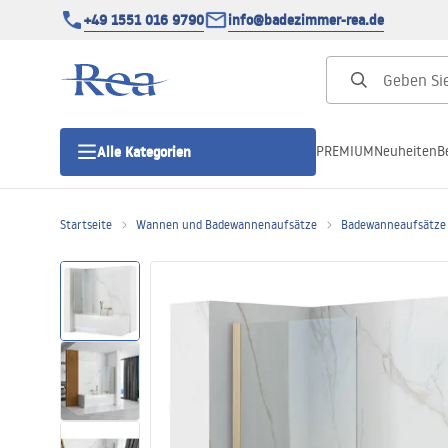
+49 1551 016 9790
info@badezimmer-rea.de
PREMIUM
Neuheiten
B
Alle Kategorien
Startseite
Wannen und Badewannenaufsätze
Badewanneaufsätze
Duschkabinen
Duschtüren
Duschwannen
Duschrinnen