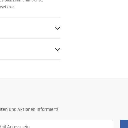
edes Badezimmerambiente,
nsetzbar.
Gehärtetes Glas
_Panels__Bath_Screens_-
t
iten und Aktionen informiert!