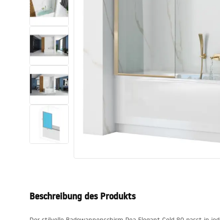
Toiletten
Waschbecken
Wannen und
Badewannenaufsätze
Badarmaturen
Duschen
Kitchen
Badezimmerzubehör und Möbel
Beschreibung des Produkts