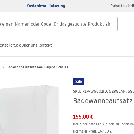
Kostenlose Lieferung
R
Rabattcode:
estseller
Sale
Über uns
Kontakt
Badewanneaufsatz Rea Elegant Gold 80
Sale
SKU
:
REA-W5601
ID
:
5288
EAN
:
59
Badewanneaufsatz 
155,00 €
Der niedrigste Preis in den 30 Tagen v
Normaler Preis
:
167,00 €