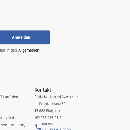
Anmelden
 den in den
Allgemeinen
Kontakt
993 auf dem
Podlasiak Andrzej Cylwik sp. k.
ul. Przędzalniana 60
15-688 Białystok
 Angebot
NIP 966-216-01-21
Telefon
issen um neue,
+49 1551 016 9790