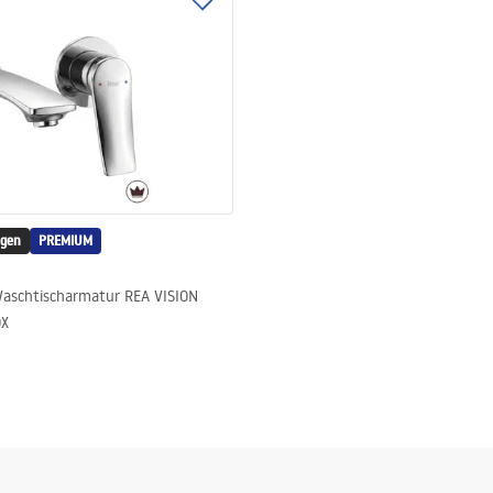
igen
PREMIUM
aschtischarmatur REA VISION
OX