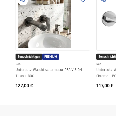
Toiletten
Waschbecken
Wannen und
Badewannenaufsätze
Benachrichtigen
Badarmaturen
PREMIUM
Benachricht
Rea
Rea
Unterputz-Waschtischarmatur REA VISION
Unterputz-W
Duschen
Titan + BOX
Chrome + B
127,00 €
117,00 €
Kitchen
Badezimmerzubehör und Möbel