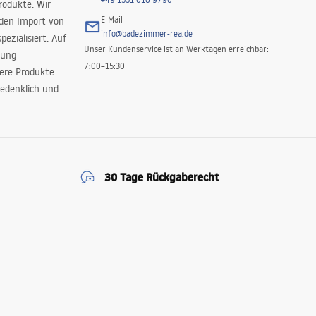
rodukte. Wir
E-Mail
 den Import von
info@badezimmer-rea.de
ezialisiert. Auf
Unser Kundenservice ist an Werktagen erreichbar:
rung
7:00–15:30
sere Produkte
edenklich und
30 Tage Rückgaberecht