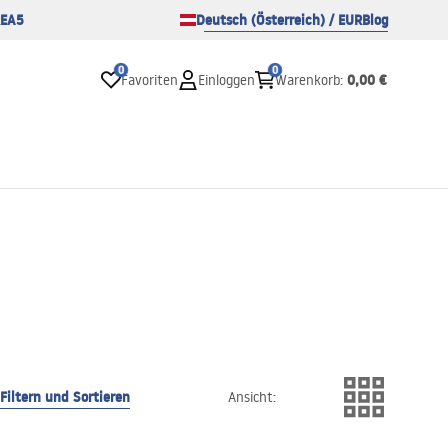
EA5
Deutsch (Österreich) / EUR
Blog
0
0
0,00 €
Favoriten
Einloggen
Warenkorb
:
Filtern und Sortieren
Ansicht
: