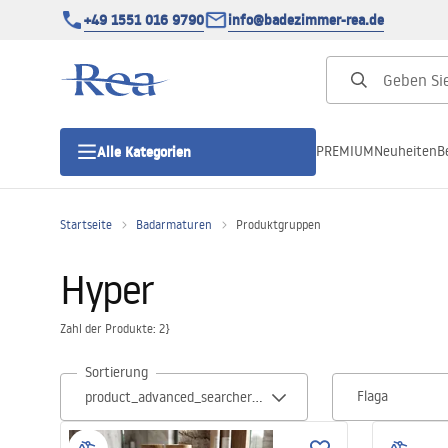
+49 1551 016 9790
info@badezimmer-rea.de
PREMIUM
Neuheiten
B
Alle Kategorien
Startseite
Badarmaturen
Produktgruppen
Duschkabinen
Hyper
Duschtüren
Zahl der Produkte: 2}
Duschwannen
Sortierung
Flaga
Duschrinnen