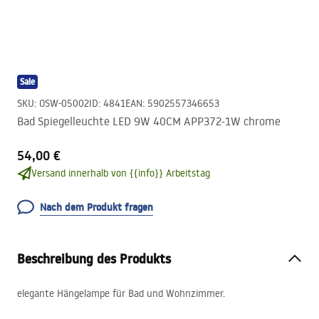
Sale
SKU
:
OSW-05002
ID
:
4841
EAN
:
5902557346653
Bad Spiegelleuchte LED 9W 40CM APP372-1W chrome
54,00 €
Versand innerhalb von {{info}} Arbeitstag
Nach dem Produkt fragen
Beschreibung des Produkts
elegante Hängelampe für Bad und Wohnzimmer.