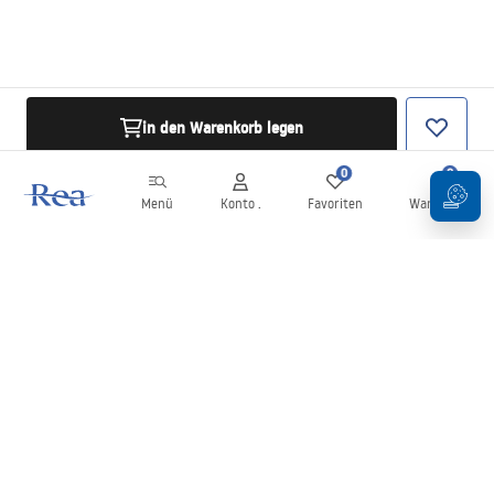
in den Warenkorb legen
0
0
Menü
Konto .
Favoriten
Warenkorb
Newsletter
Bleiben Sie über Neuigkeiten und Aktionen informiert!
Anmelden