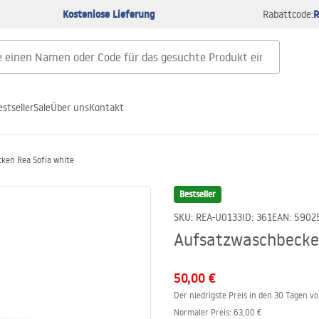
Kostenlose Lieferung
R
Rabattcode:
estseller
Sale
Über uns
Kontakt
ken Rea Sofia white
Bestseller
SKU
:
REA-U0133
ID
:
361
EAN
:
5902
Aufsatzwaschbecken
50,00 €
Der niedrigste Preis in den 30 Tagen v
Normaler Preis
:
63,00 €