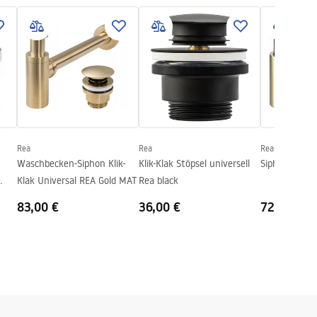
Rea
Rea
Rea
Waschbecken-Siphon Klik-
Klik-Klak Stöpsel universell
Siphon Klik-K
Klak Universal REA Gold MAT
Rea black
83,00 €
36,00 €
72,00 €