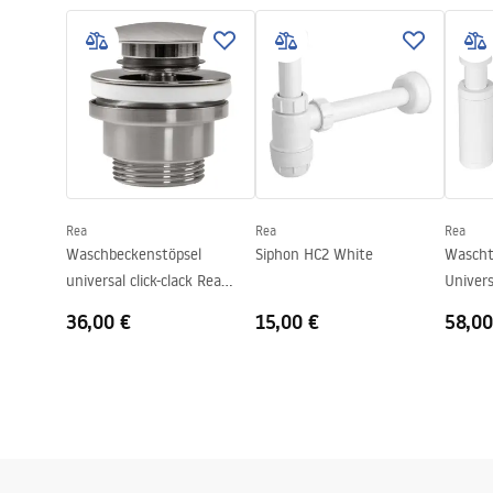
Warra
Basin.pdf
Länge
410
mm
Basins
Breite
345
mm
Höhe
150
mm
Tiefe
110
mm
Form
Oval
Armaturloch
Nicht
Rea
Rea
Rea
Überlauf Loch
Nicht
Waschbeckenstöpsel
Siphon HC2 White
Waschti
universal click-clack Rea
Univer
nickel gebürstet INOX
36,00 €
15,00 €
58,00