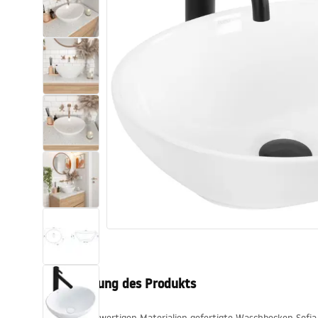
Toiletten
Waschbecken
Wannen und
Badewannenaufsätze
Badarmaturen
Duschen
Kitchen
Badezimmerzubehör und Möbel
Beschreibung des Produkts