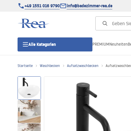
+49 1551 016 9790
info@badezimmer-rea.de
PREMIUM
Neuheiten
B
Alle Kategorien
Startseite
Waschbecken
Aufsatzwaschbecken
Aufsatzwaschbec
Duschkabinen
Duschtüren
Duschwannen
Duschrinnen