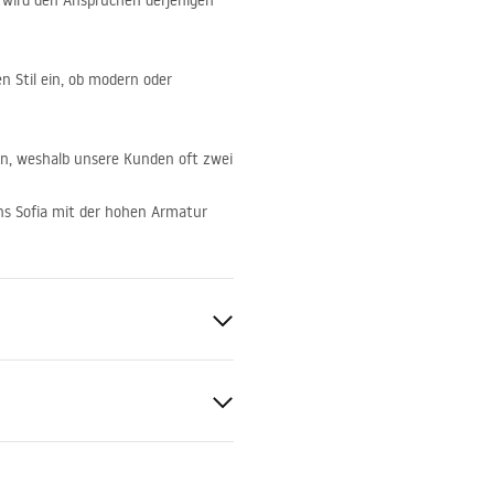
 wird den Ansprüchen derjenigen
n Stil ein, ob modern oder
en, weshalb unsere Kunden oft zwei
ns Sofia mit der hohen Armatur
chbecken
mik
tiebedingungen