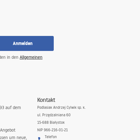
Anmelden
 den in den
Allgemeinen
Kontakt
993 auf dem
Podlasiak Andrzej Cylwik sp. k.
ul. Przędzalniana 60
15-688 Białystok
 Angebot
NIP 966-216-01-21
Telefon
issen um neue,