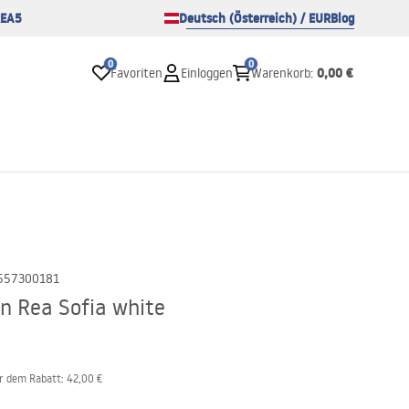
EA5
Deutsch (Österreich) / EUR
Blog
0
0
0,00 €
Favoriten
Einloggen
Warenkorb
:
557300181
 Rea Sofia white
or dem Rabatt:
42,00 €