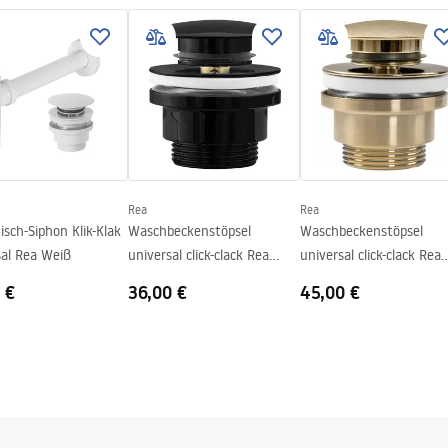
nty_Terms_and_Conditions_
_-_5.pdf
Rea
Rea
sch-Siphon Klik-Klak
Waschbeckenstöpsel
Waschbeckenstöpsel
sal Rea Weiß
universal click-clack Rea
universal click-clack Rea
BLACK METALIC
GOLD MAT
 €
36,00 €
45,00 €