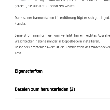
Das aus hochwertigen Materialien gefertigte Waschbecken Sofia
gerecht, die Qualität zu schätzen wissen.
Dank seiner harmonischen Linienführung fügt er sich gut in jede
klassisch.
Seine stromlinienförmige Form verleiht ihm ein leichtes Ausseh
Waschbecken nebeneinander in Doppelbädern installieren.
Besonders empfehlenswert ist die Kombination des Waschbecke
Tess.
Eigenschaften
Montageart
Aufsatzwas
Dateien zum herunterladen (2)
Material
Sanitärkera
Farbe
Weiß
Garan
Fertigstellung
Glänzend
Anweisungen zum Einbau