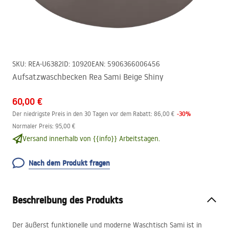
SKU
:
REA-U6382
ID
:
10920
EAN
:
5906366006456
Aufsatzwaschbecken Rea Sami Beige Shiny
60,00 €
-
30
%
Der niedrigste Preis in den 30 Tagen vor dem Rabatt:
86,00 €
Normaler Preis
:
95,00 €
Versand innerhalb von {{info}} Arbeitstagen.
Nach dem Produkt fragen
Beschreibung des Produkts
Der äußerst funktionelle und moderne Waschtisch Sami ist in