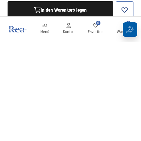
in den Warenkorb legen
0
0
Menü
Konto .
Favoriten
Warenkorb
Newsletter
Bleiben Sie über Neuigkeiten und Aktionen informiert!
Anmelden
Mit der Eingabe und Bestätigung Ihrer Daten erklären Sie sich mit
dem Erhalt des Newsletters gemäß den in den
Allgemeinen
Geschäftsbedingungen
festgelegten Bedingungen einverstanden.