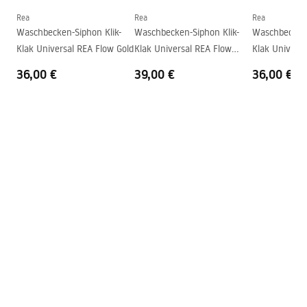
Form
Rund
Rea
Rea
Rea
Deklaracja Właściwości Użytkowych
Waschbecken-Siphon Klik-
Waschbecken-Siphon Klik-
Waschbecken-
Armaturloch
Nicht
SAMI SHINY AIAX Deklaracja.pdf
Klak Universal REA Flow Gold
Klak Universal REA Flow
Klak Univers
Überlauf Loch
Nicht
Brush Gold
Black
36,00 €
39,00 €
36,00 €
Garantiebedingungen
Warranty_Terms_and_Conditions_Basins_-_5.pdf