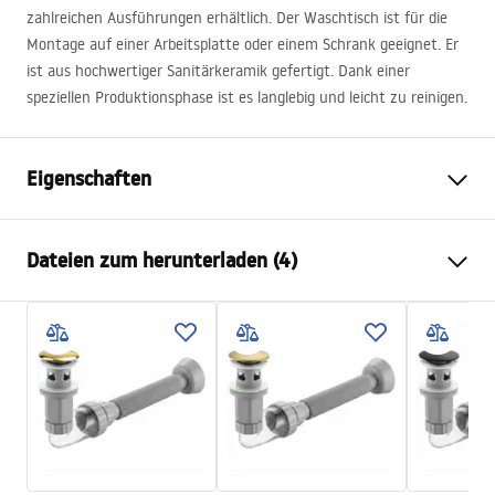
zahlreichen Ausführungen erhältlich. Der Waschtisch ist für die
Montage auf einer Arbeitsplatte oder einem Schrank geeignet. Er
ist aus hochwertiger Sanitärkeramik gefertigt. Dank einer
speziellen Produktionsphase ist es langlebig und leicht zu reinigen.
Eigenschaften
Montageart
Aufsatzwaschbecken
Dateien zum herunterladen (4)
Material
Sanitärkeramik
Farbe
Beige
Anweisungen zum Einbau
Fertigstellung
Glänzend
Basin.pdf
Länge
360
mm
Breite
360
mm
Karta produktu
Höhe
115
mm
UMYWALKA SAMI AIAX SHINY - NABLATOWA.pdf
Tiefe
95
mm