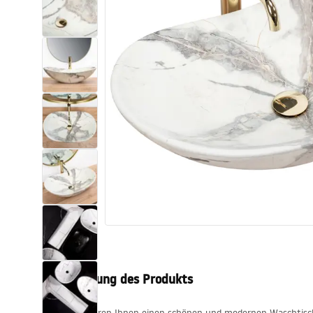
Toiletten
Waschbecken
Wannen und
Badewannenaufsätze
Badarmaturen
Duschen
Kitchen
Badezimmerzubehör und Möbel
Beschreibung des Produkts