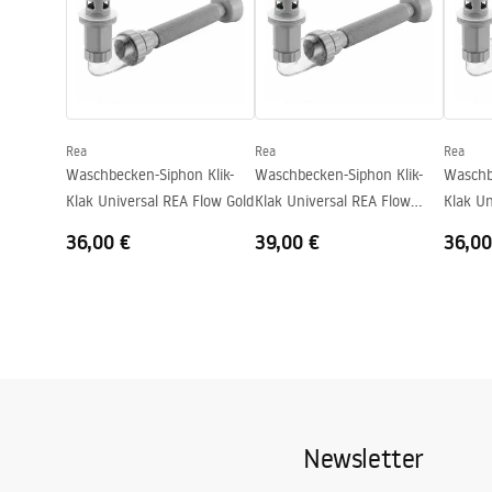
Höhe
160
mm
Tiefe
100
mm
Form
Oval
Armaturloch
Nicht
Rea
Rea
Rea
Überlauf Loch
Nicht
Waschbecken-Siphon Klik-
Waschbecken-Siphon Klik-
Waschb
Klak Universal REA Flow Gold
Klak Universal REA Flow
Klak Un
Brush Gold
Black
36,00 €
39,00 €
36,00
Newsletter