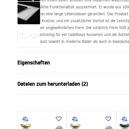
Wir präsentieren Ihnen einen schönen und modernen Waschtisch,
außergewöhnliche Funktionalität auszeichnet. Er wurde aus 10
hergestellt, was eine lange Lebensdauer garantiert. Das Produkt
Schmutz und Kratzer, und ein zusätzlicher Vorteil ist die Leicht
aufgrund seiner ungewöhnlichen Form. Die schlichte Form füll
und sorgt gleichzeitig für ein tadelloses Aussehen und die Ästh
Waschtisch passt sowohl in moderne Bäder als auch in klassisch
Eigenschaften
Montageart
Aufsatzwas
Dateien zum herunterladen (2)
Material
Sanitärkera
Farbe
Steinoptik
Garan
Fertigstellung
Matt
Anweisungen zum Einbau
Warra
Basin.pdf
Länge
605
mm
Basins
Breite
360
mm