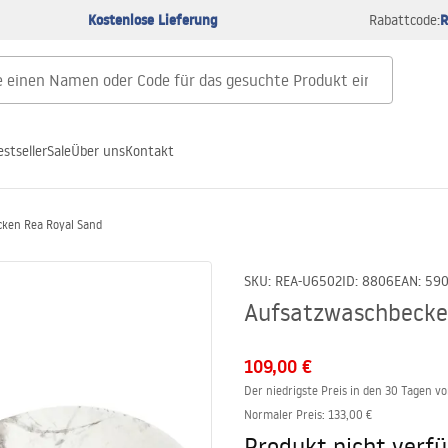
Kostenlose Lieferung
R
Rabattcode:
estseller
Sale
Über uns
Kontakt
ken Rea Royal Sand
SKU
:
REA-U6502
ID
:
8806
EAN
:
59
Aufsatzwaschbecke
109,00 €
Der niedrigste Preis in den 30 Tagen v
Normaler Preis
:
133,00 €
Produkt nicht verf