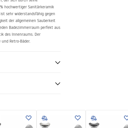
 der sich durch seine
0% hochwertiger Sanitärkeramik
 ist sehr widerstandsfähig gegen
igkeit der allgemeinen Sauberkeit
t jeden Badezimmerraum perfekt aus
etik des Innenraums. Der
e und Retro-Bäder.
chbecken
mik
tiebedingungen
nty_Terms_and_Conditions_
_-_5.pdf