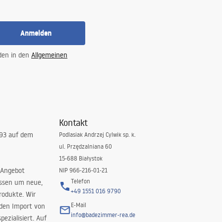
Anmelden
 den in den
Allgemeinen
Kontakt
993 auf dem
Podlasiak Andrzej Cylwik sp. k.
ul. Przędzalniana 60
15-688 Białystok
 Angebot
NIP 966-216-01-21
Telefon
issen um neue,
+49 1551 016 9790
rodukte. Wir
E-Mail
 den Import von
info@badezimmer-rea.de
ezialisiert. Auf