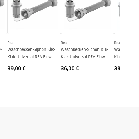
Rea
Rea
Rea
-
Waschbecken-Siphon Klik-
Waschbecken-Siphon Klik-
Waschbecken-
Klak Universal REA Flow
Klak Universal REA Flow
Klak Univers
Brush Copper
White
Chrome
39,00 €
36,00 €
39,00 €