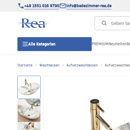
+49 1551 016 9790
info@badezimmer-rea.de
PREMIUM
Neuheiten
B
Alle Kategorien
Startseite
Waschbecken
Aufsatzwaschbecken
Aufsatzwaschbec
Duschkabinen
Duschtüren
Duschwannen
Duschrinnen