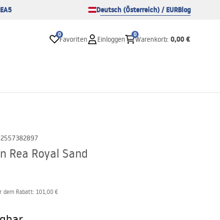
EA5
Deutsch (Österreich) / EUR
Blog
0
0
0,00 €
Favoriten
Einloggen
Warenkorb
:
02557382897
n Rea Royal Sand
or dem Rabatt:
101,00 €
ügbar