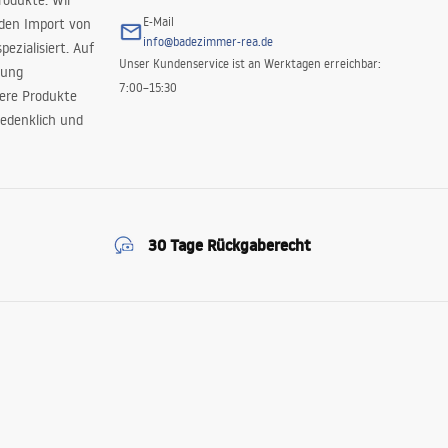
rodukte. Wir
E-Mail
 den Import von
info@badezimmer-rea.de
ezialisiert. Auf
Unser Kundenservice ist an Werktagen erreichbar:
rung
7:00–15:30
sere Produkte
edenklich und
30 Tage Rückgaberecht