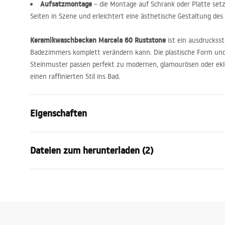
Aufsatzmontage
– die Montage auf Schrank oder Platte set
Seiten in Szene und erleichtert eine ästhetische Gestaltung de
Keramikwaschbecken Marcela 60 Ruststone
ist ein ausdrucksst
Badezimmers komplett verändern kann. Die plastische Form und 
Steinmuster passen perfekt zu modernen, glamourösen oder ekle
einen raffinierten Stil ins Bad.
Eigenschaften
Montageart
Aufsatzwas
Dateien zum herunterladen (2)
Material
Sanitärkera
Farbe
Steinoptik
Garan
Fertigstellung
Glänzend
Anweisungen zum Einbau
Warra
Basin.pdf
Länge
600
mm
Basins
Breite
370
mm