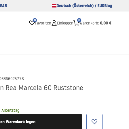
EA5
Deutsch (Österreich) / EUR
Blog
0
0
0,00 €
Favoriten
Einloggen
Warenkorb
:
06366025778
n Rea Marcela 60 Ruststone
 Arbeitstag
den Warenkorb legen