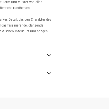
zt Form und Muster von allen
s Bereichs rundherum.
arkes Detail, das den Charakter des
das faszinierende, glänzende
ktischen Interieurs und bringen
chbecken
mik
tiebedingungen
nty_Terms_and_Conditions_
_-_5.pdf