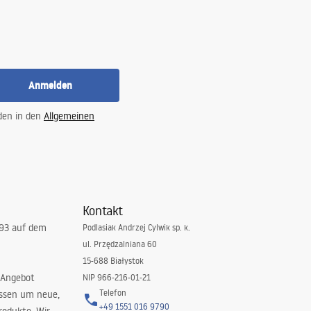
Anmelden
 den in den
Allgemeinen
Kontakt
993 auf dem
Podlasiak Andrzej Cylwik sp. k.
ul. Przędzalniana 60
15-688 Białystok
 Angebot
NIP 966-216-01-21
Telefon
issen um neue,
+49 1551 016 9790