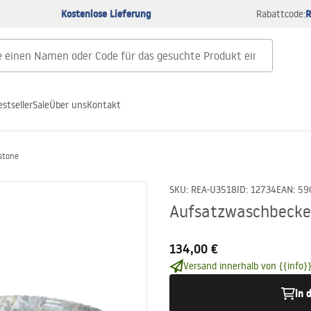
Kostenlose Lieferung
R
Rabattcode:
estseller
Sale
Über uns
Kontakt
stone
SKU
:
REA-U3518
ID
:
12734
EAN
:
59
Aufsatzwaschbecke
134,00 €
Versand innerhalb von {{info}}
in 