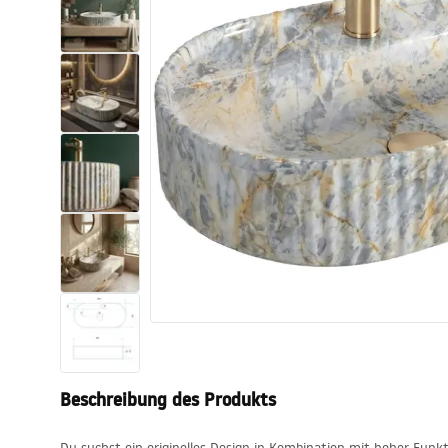
Toiletten
Waschbecken
Wannen und
Badewannenaufsätze
Badarmaturen
Duschen
Kitchen
Badezimmerzubehör und Möbel
Beschreibung des Produkts