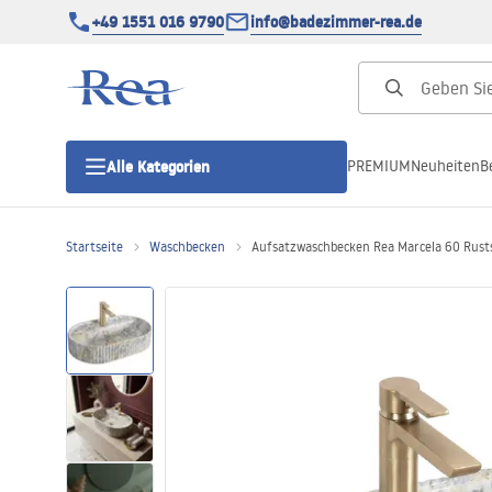
+49 1551 016 9790
info@badezimmer-rea.de
PREMIUM
Neuheiten
B
Alle Kategorien
Startseite
Waschbecken
Aufsatzwaschbecken Rea Marcela 60 Rust
Duschkabinen
Duschtüren
Duschwannen
Duschrinnen