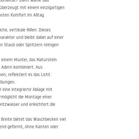
tionalität? Dann wähle das
 überzeugt mit einem einzigartigen
hsten Komfort im Alltag.
he, vertikale Rillen. Dieses
arakter und bleibt dabei auf einer
von Staub oder Spritzern reinigen
 einem Muster, das Naturstein
 Adern kombiniert. Aus
n, reflektiert es das Licht
rbungen.
 eine integrierte Ablage mit
rmöglicht die Montage einer
itzwasser und erleichtert die
Breite bietet das Waschbecken viel
ßend geformt, ohne Kanten oder