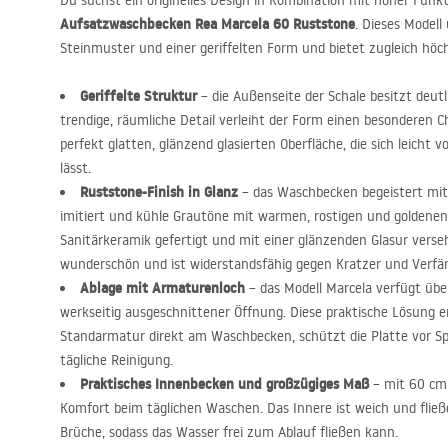
Du suchst ein originelles Design in Kombination mit hoher Funk
Aufsatzwaschbecken Rea Marcela 60 Ruststone
. Dieses Modell
Steinmuster und einer geriffelten Form und bietet zugleich höc
Geriffelte Struktur
– die Außenseite der Schale besitzt deutlic
trendige, räumliche Detail verleiht der Form einen besonderen Ch
perfekt glatten, glänzend glasierten Oberfläche, die sich leicht 
lässt.
Ruststone-Finish in Glanz
– das Waschbecken begeistert mit
imitiert und kühle Grautöne mit warmen, rostigen und goldenen
Sanitärkeramik gefertigt und mit einer glänzenden Glasur versehe
wunderschön und ist widerstandsfähig gegen Kratzer und Verfä
Ablage mit Armaturenloch
– das Modell Marcela verfügt über
werkseitig ausgeschnittener Öffnung. Diese praktische Lösung e
Standarmatur direkt am Waschbecken, schützt die Platte vor Spr
tägliche Reinigung.
Praktisches Innenbecken und großzügiges Maß
– mit 60 cm 
Komfort beim täglichen Waschen. Das Innere ist weich und flie
Brüche, sodass das Wasser frei zum Ablauf fließen kann.