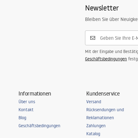
Newsletter
Höhe
135
mm
Tiefe
95
mm
Bleiben Sie über Neuigke
Form
Oval
Armaturloch
Ja
Überlauf Loch
Nicht
Mit der Eingabe und Bestäti
Geschäftsbedingungen
festg
Informationen
Kundenservice
Über uns
Versand
Kontakt
Rücksendungen und
Blog
Reklamationen
Geschäftsbedingungen
Zahlungen
Katalog