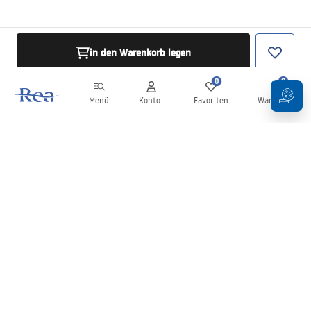
in den Warenkorb legen
0
0
Menü
Konto .
Favoriten
Warenkorb
Newsletter
Bleiben Sie über Neuigkeiten und Aktionen informiert!
Anmelden
Mit der Eingabe und Bestätigung Ihrer Daten erklären Sie sich mit