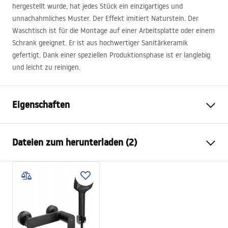
hergestellt wurde, hat jedes Stück ein einzigartiges und
unnachahmliches Muster. Der Effekt imitiert Naturstein. Der
Waschtisch ist für die Montage auf einer Arbeitsplatte oder einem
Schrank geeignet. Er ist aus hochwertiger Sanitärkeramik
gefertigt. Dank einer speziellen Produktionsphase ist er langlebig
und leicht zu reinigen.
Eigenschaften
Montageart
Aufsatzwaschbecken
Dateien zum herunterladen (2)
Material
Sanitärkeramik
Farbe
Steinoptik
Anweisungen zum Einbau
Fertigstellung
Matt
Basin.pdf
Länge
465
mm
Breite
335
mm
Garantiebedingungen