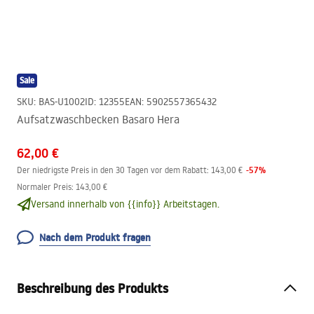
Sale
SKU
:
BAS-U1002
ID
:
12355
EAN
:
5902557365432
Aufsatzwaschbecken Basaro Hera
62,00 €
-
57
%
Der niedrigste Preis in den 30 Tagen vor dem Rabatt:
143,00 €
Normaler Preis
:
143,00 €
Versand innerhalb von {{info}} Arbeitstagen.
Nach dem Produkt fragen
Beschreibung des Produkts