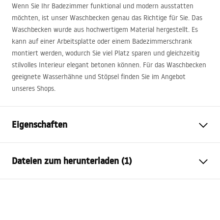
Wenn Sie Ihr Badezimmer funktional und modern ausstatten
möchten, ist unser Waschbecken genau das Richtige für Sie. Das
Waschbecken wurde aus hochwertigem Material hergestellt. Es
kann auf einer Arbeitsplatte oder einem Badezimmerschrank
montiert werden, wodurch Sie viel Platz sparen und gleichzeitig
stilvolles Interieur elegant betonen können. Für das Waschbecken
geeignete Wasserhähne und Stöpsel finden Sie im Angebot
unseres Shops.
Eigenschaften
Montageart
Aufsatzwaschbecken
Dateien zum herunterladen (1)
Material
Keramik
Farbe
Weiß/Silber
Garantiebedingungen
Fertigstellung
Glänzend
Warranty_Terms_and_Conditions_Basins_-_5.pdf
Länge
410
mm