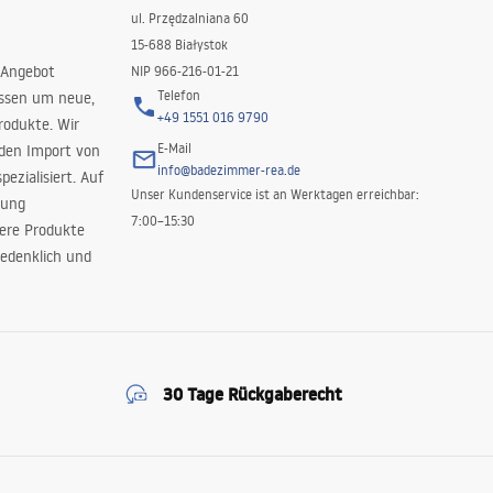
ul. Przędzalniana 60
15-688 Białystok
 Angebot
NIP 966-216-01-21
Telefon
issen um neue,
+49 1551 016 9790
rodukte. Wir
E-Mail
 den Import von
info@badezimmer-rea.de
ezialisiert. Auf
Unser Kundenservice ist an Werktagen erreichbar:
rung
7:00–15:30
sere Produkte
edenklich und
30 Tage Rückgaberecht