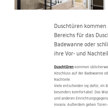
Toiletten
Waschbecken
Duschtüren kommen üb
Wannen und
Bereichs für das Dus
Badewannenaufsätze
Badewanne oder schlic
ihre Vor- und Nachteil
Badarmaturen
Duschtüren
Duschen
kommen üblicherweis
Abschluss auf der Badewanne ode
Nachteile.
Kitchen
Viele entscheiden się dafür, im
besonders komfortabel. Das Was
Badezimmerzubehör und Möbel
und anderen Einrichtungsgegens
invasiv. Außerdem geben Türen e