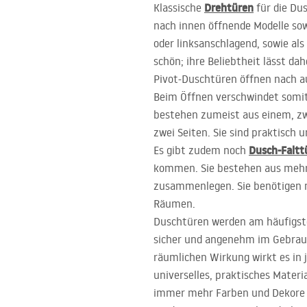
Drehtüren
Klassische
für die Du
nach innen öffnende Modelle sowi
oder linksanschlagend, sowie al
schön; ihre Beliebtheit lässt dah
Pivot-Duschtüren öffnen nach au
Beim Öffnen verschwindet somit 
bestehen zumeist aus einem, zwei
zwei Seiten. Sie sind praktisch
Dusch-Faltt
Es gibt zudem noch
kommen. Sie bestehen aus mehre
zusammenlegen. Sie benötigen nu
Räumen.
Duschtüren werden am häufigsten
sicher und angenehm im Gebrauch
räumlichen Wirkung wirkt es in 
universelles, praktisches Mater
immer mehr Farben und Dekore zu