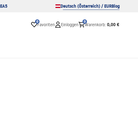
EA5
Deutsch (Österreich) / EUR
Blog
0
0
0,00 €
Favoriten
Einloggen
Warenkorb
: