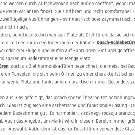
sche werden durch Aufschwenken nach außen geöffnet, wobei m
e Pivot-Varianten findet. Sie sind breit und recht komfortabel. Es
s zweiflügelige Ausführungen – symmetrisch oder asymmetrisch. S
er nicht nach.
ßen, benötigen jedoch weniger Platz als Drehtüren, da sie sich 
Dusch-Schiebetür
ein Teil der Tür in den Innenraum der Kabine.
 oder drei Flügeln und laufen auf Führungen. Einflügelige öffnen
 und sparen im Badezimmer eine Menge Platz.
üren
, auch als Ziehharmonika-Türen bezeichnet, die meist bei 
ren Paneelen, die sich beim Öffnen zu einer charakteristische
r wenig Platz und funktionieren praktisch immer. Besonders zu 
 aus Glas gefertigt, das jedoch speziell bearbeitet beziehungswe
. Glas ist zugleich eine ästhetische und funktionale Lösung. Da
jedem Badezimmer gut. Es harmoniert z różnego rodzaju aranżacjam
ial. Auch das Angebot am Markt wird in diesem Bereich immer größ
r Auswahl. Außerdem ist das für Duschtüren verwendete Glas pfl