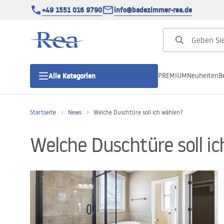
+49 1551 016 9790
info@badezimmer-rea.de
PREMIUM
Neuheiten
B
Alle Kategorien
Startseite
News
Welche Duschtüre soll ich wählen?
Duschkabinen
Welche Duschtüre soll i
Duschtüren
Duschwannen
Duschrinnen